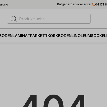
Ratgeber
Servicecenter
ferung
04171 
BODEN
LAMINAT
PARKETT
KORKBODEN
LINOLEUM
SOCKEL