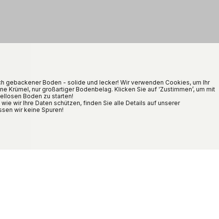
sch gebackener Boden - solide und lecker! Wir verwenden Cookies, um Ihr
ine Krümel, nur großartiger Bodenbelag. Klicken Sie auf ‘Zustimmen’, um mit
llosen Boden zu starten!
e wir Ihre Daten schützen, finden Sie alle Details auf unserer
ssen wir keine Spuren!