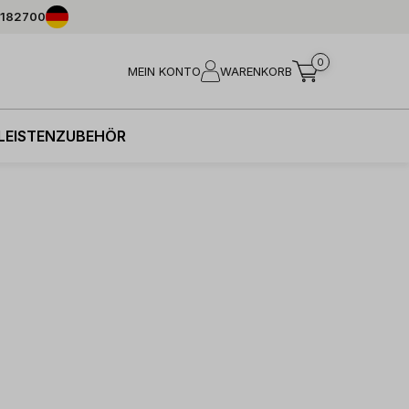
8182700
0
MEIN KONTO
WARENKORB
LEISTEN
ZUBEHÖR