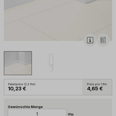
Paketpreis (
2,2
lfm
):
Preis pro 1
lfm
:
10,23 €
4,65 €
Gewünschte Menge
lfm