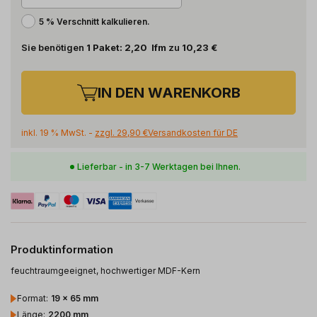
5 % Verschnitt kalkulieren.
Sie benötigen
1
Paket
:
2,20
lfm
zu
10,23 €
IN DEN WARENKORB
inkl. 19 % MwSt. -
zzgl.
29,90 €
Versandkosten für
DE
Lieferbar - in 3-7 Werktagen bei Ihnen.
Produktinformation
feuchtraumgeeignet, hochwertiger MDF-Kern
Format
:
19 x 65 mm
Länge
:
2200 mm