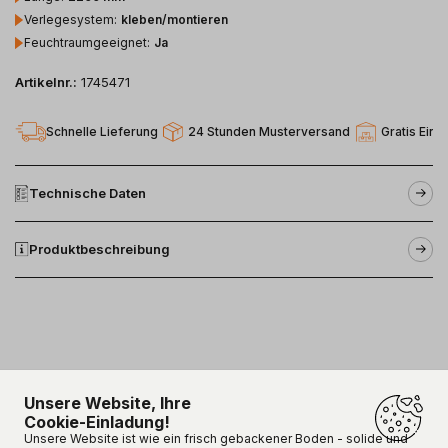
Verlegesystem
:
kleben/montieren
Feuchtraumgeeignet
:
Ja
Artikelnr.:
1745471
Schnelle Lieferung
24 Stunden Musterversand
Gratis Einl
Technische Daten
Produktbeschreibung
Unsere Website, Ihre
Cookie-Einladung!
Unsere Kunden sind
happy!
Unsere Website ist wie ein frisch gebackener Boden - solide und