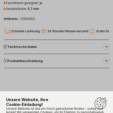
Feuchtraum geeignet
:
ja
Gesamtdicke
:
5,7 mm
Artikelnr.:
V300252
Schnelle Lieferung
24 Stunden Musterversand
Gratis Einl
Technische Daten
Produktbeschreibung
Unsere Website, Ihre
Cookie-Einladung!
Unsere Kunden sind
happy!
Unsere Website ist wie ein frisch gebackener Boden - solide und
lecker! Wir verwenden Cookies, um Ihr Erlebnis zu personalisieren.