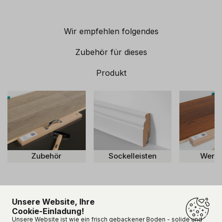
Wir empfehlen folgendes
Zubehör für dieses
Produkt
Zubehör
Sockelleisten
Werk
Unsere Website, Ihre
Cookie-Einladung!
Unsere Kunden sind
happy!
Unsere Website ist wie ein frisch gebackener Boden - solide und