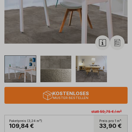
KOSTENLOSES
MUSTER BESTELLEN
statt
59,75 €
/
m²
Paketpreis (
3,24
m²
):
Preis pro 1
m²
:
109,84 €
33,90 €