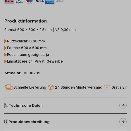
Produktinformation
Format 600 x 600 x 2,5 mm | NS 0,30 mm
Nutzschicht
:
0,30 mm
Format
:
600 x 600 mm
Feuchtraum geeignet
:
ja
Einsatzbereich
:
Privat, Gewerbe
Artikelnr.:
V800289
Schnelle Lieferung
24 Stunden Musterversand
Gratis Einl
Technische Daten
Produktbeschreibung