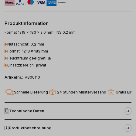
Produktinformation
Format 1219 x 183 x 2,0 mm | NS 0,2 mm
Nutzschicht
:
0,2 mm
Format
:
1219 x 183 mm
Feuchtraum geeignet
:
ja
Einsatzbereich
:
privat
Artikelnr.:
V800110
Schnelle Lieferung
24 Stunden Musterversand
Gratis Einl
Technische Daten
Produktbeschreibung