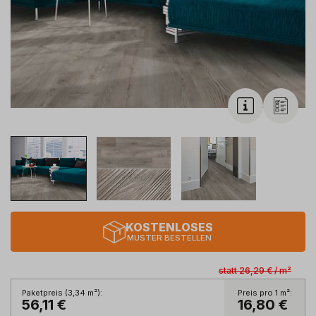
KOSTENLOSES
MUSTER BESTELLEN
statt
26,29 €
/
m²
Paketpreis (
3,34
m²
):
Preis pro 1
m²
:
56,11 €
16,80 €